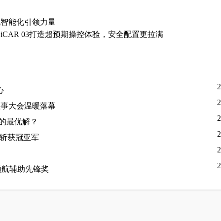
现智能化引领力量
CAR 03打造超预期操控体验，安全配置更拉满
2
心
2
理事大会温暖落幕
2
人的最优解？
2
队斩获冠亚军
2
2
领航辅助先锋奖