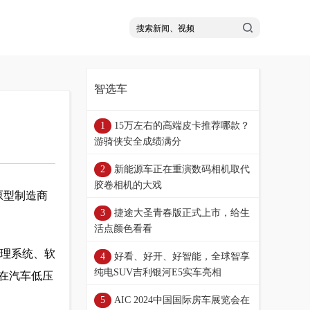
智选车
15万左右的高端皮卡推荐哪款？
游骑侠安全成绩满分
新能源车正在重演数码相机取代
胶卷相机的大戏
原型制造商
捷途大圣青春版正式上市，给生
活点颜色看看
管理系统、软
好看、好开、好智能，全球智享
纯电SUV吉利银河E5实车亮相
在汽车低压
AIC 2024中国国际房车展览会在