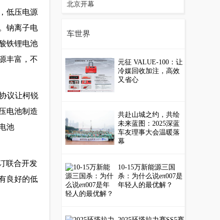
北京开幕
，低压电源
。钠离子电
车世界
酸铁锂电池
源丰富，不
元征 VALUE-100：让
冷媒回收加注，高效
又省心
开发协议让柯锐
压电池制造
共赴山城之约，共绘
未来蓝图：2025深蓝
电池
车友理事大会温暖落
幕
世签订联合开发
10-15万新能源三国
杀：为什么说eπ007是
有良好的低
年轻人的最优解？
2025环塔拉力赛SS5赛