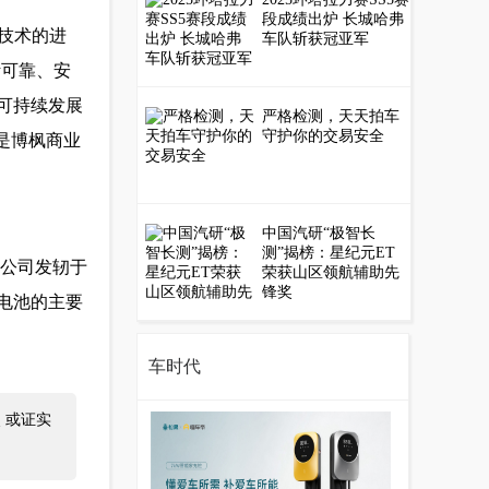
段成绩出炉 长城哈弗
技术的进
车队斩获冠亚军
活可靠、安
可持续发展
严格检测，天天拍车
守护你的交易安全
是博枫商业
中国汽研“极智长
测”揭榜：星纪元ET
。公司发轫于
荣获山区领航辅助先
锋奖
子电池的主要
车时代
 或证实