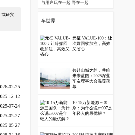
与用户玩在一起 野在一起
 或证实
车世界
元征 VALUE-100：让
冷媒回收加注，高效
又省心
共赴山城之约，共绘
未来蓝图：2025深蓝
车友理事大会温暖落
026-02-25
幕
025-12-12
10-15万新能源三国
025-07-24
杀：为什么说eπ007是
年轻人的最优解？
025-05-27
025-05-27
025-04-16
2025环塔拉力赛SS5赛