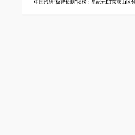
中国汽研“极智长测”揭榜：星纪元ET荣获山区