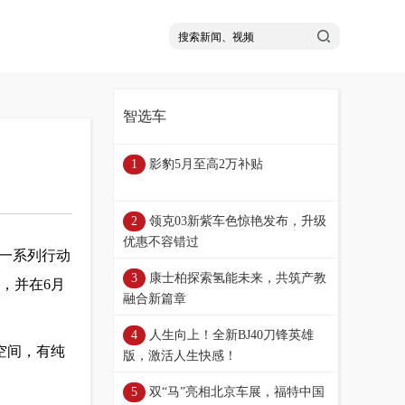
智选车
影豹5月至高2万补贴
领克03新紫车色惊艳发布，升级
优惠不容错过
一系列行动
康士柏探索氢能未来，共筑产教
展，并在6月
融合新篇章
人生向上！全新BJ40刀锋英雄
致空间，有纯
版，激活人生快感！
双“马”亮相北京车展，福特中国