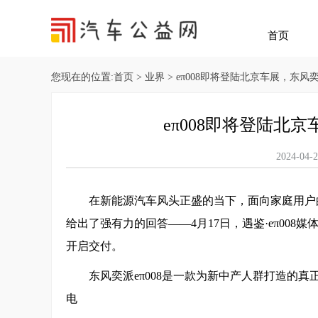
首页
您现在的位置:
首页
>
业界
> eπ008即将登陆北京车展，东风
eπ008即将登陆北
2024-
在新能源汽车风头正盛的当下，面向家庭用户
给出了强有力的回答——4月17日，遇鉴·eπ008
开启交付。
东风奕派eπ008是一款为新中产人群打造的真正
电