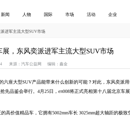
新闻
人物
国际
市场
活动
企业
奕派进军主流大型SUV市场
京车展，东风奕派进军主流大型SUV市场
04-24 来源：汽车公益网 编辑：鑫金
的六座大型SUV产品能带来什么创新的可能？对此，东风奕派用
媒体抢先品鉴会举行。4月25日，eπ008将正式亮相第十八届北京车
的高价值精品车，它拥有5002mm车长 3025mm超大轴距的极